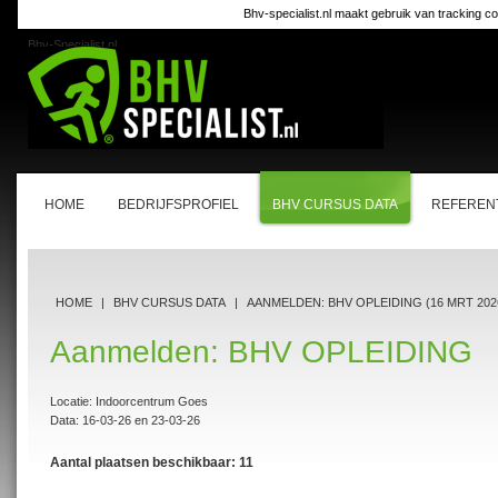
Bhv-specialist.nl maakt gebruik van tracking co
Bhv-Specialist.nl
HOME
BEDRIJFSPROFIEL
BHV CURSUS DATA
REFEREN
HOME
|
BHV CURSUS DATA
|
AANMELDEN: BHV OPLEIDING (16 MRT 202
Aanmelden: BHV OPLEIDING
Locatie: Indoorcentrum Goes
Data: 16-03-26 en 23-03-26
Aantal plaatsen beschikbaar: 11