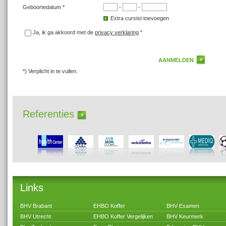
Geboortedatum *
-
-
Extra cursist toevoegen
Ja, ik ga akkoord met de
privacy verklaring
*
*) Verplicht in te vullen.
Referenties
Links
BHV Brabant
EHBO Koffer
BHV Examen
BHV Utrecht
EHBO Koffer Vergelijken
BHV Keurmerk