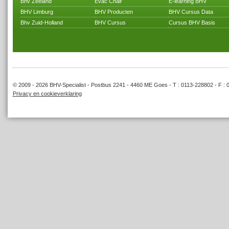
Bhv Zeeland
Evac Chair
E-learning BHV
BHV Limburg
BHV Producten
BHV Cursus Data
Bhv Zuid-Holland
BHV Cursus
Cursus BHV Basis
© 2009 - 2026 BHV-Specialist - Postbus 2241 - 4460 ME Goes - T : 0113-228802 - F : 
Privacy en cookieverklaring